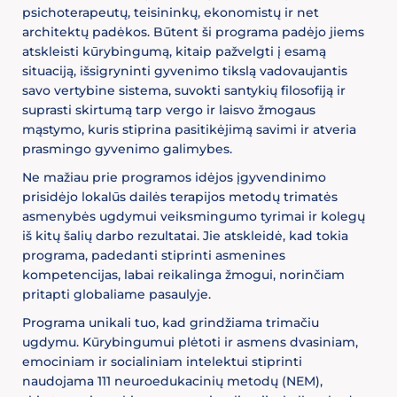
psichoterapeutų, teisininkų, ekonomistų ir net
architektų padėkos. Būtent ši programa padėjo jiems
atskleisti kūrybingumą, kitaip pažvelgti į esamą
situaciją, išsigryninti gyvenimo tikslą vadovaujantis
savo vertybine sistema, suvokti santykių filosofiją ir
suprasti skirtumą tarp vergo ir laisvo žmogaus
mąstymo, kuris stiprina pasitikėjimą savimi ir atveria
prasmingo gyvenimo galimybes.
Ne mažiau prie programos idėjos įgyvendinimo
prisidėjo lokalūs dailės terapijos metodų trimatės
asmenybės ugdymui veiksmingumo tyrimai ir kolegų
iš kitų šalių darbo rezultatai. Jie atskleidė, kad tokia
programa, padedanti stiprinti asmenines
kompetencijas, labai reikalinga žmogui, norinčiam
pritapti globaliame pasaulyje.
Programa unikali tuo, kad grindžiama trimačiu
ugdymu. Kūrybingumui plėtoti ir asmens dvasiniam,
emociniam ir socialiniam intelektui stiprinti
naudojama 111 neuroedukacinių metodų (NEM),