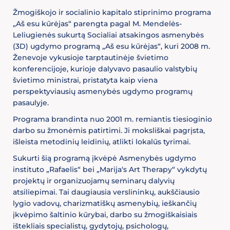
Žmogiškojo ir socialinio kapitalo stiprinimo programa
„Aš esu kūrėjas“ parengta pagal M. Mendelės-
Leliugienės sukurtą Socialiai atsakingos asmenybės
(3D) ugdymo programą „Aš esu kūrėjas“, kuri 2008 m.
Ženevoje vykusioje tarptautinėje švietimo
konferencijoje, kurioje dalyvavo pasaulio valstybių
švietimo ministrai, pristatyta kaip viena
perspektyviausių asmenybės ugdymo programų
pasaulyje.
Programa brandinta nuo 2001 m. remiantis tiesioginio
darbo su žmonėmis patirtimi. Ji moksliškai pagrįsta,
išleista metodinių leidinių, atlikti lokalūs tyrimai.
Sukurti šią programą įkvėpė Asmenybės ugdymo
instituto „Rafaelis“ bei „Marija‘s Art Therapy“ vykdytų
projektų ir organizuojamų seminarų dalyvių
atsiliepimai. Tai daugiausia verslininkų, aukščiausio
lygio vadovų, charizmatiškų asmenybių, ieškančių
įkvėpimo šaltinio kūrybai, darbo su žmogiškaisiais
ištekliais specialistų, gydytojų, psichologų,