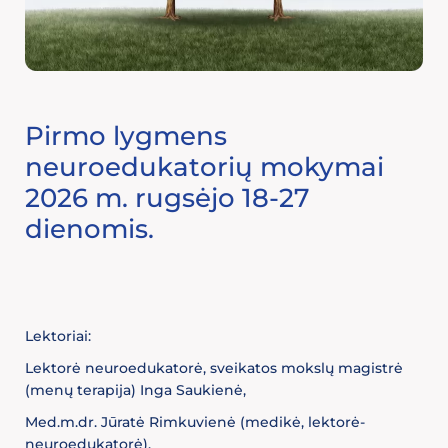
Pirmo lygmens
neuroedukatorių mokymai
2026 m. rugsėjo 18-27
dienomis.
Lektoriai:
Lektorė neuroedukatorė, sveikatos mokslų magistrė
(menų terapija) Inga Saukienė,
Med.m.dr. Jūratė Rimkuvienė (medikė, lektorė-
neuroedukatorė).