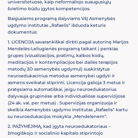
universitetuose, kaip neformaliojo suaugusiųjų
švietimo būdu įgytos kompetencijos.
Baigusiems programą dalyviams VšĮ Asmenybės
ugdymo institutas „Rafaelis“ išduoda keturis
dokumentus:
1. LICENCIJĄ savarankiškai dirbti pagal autorinę Marijos
Mendelės-Leliugienės programą taikant į penkias
grupes (vizualizacijos, pratimų, kalbos kodų,
meditacijos ir kontempliacijos bei dailės terapijos
metodų 3D asmenybės ugdymui) suskirstytus
neuroedukacinius metodus asmenybei ugdyti ir
asmens sveikatai stiprinti. Licencija galioja 3 metus ir
pratęsiama automatiškai, jeigu neuroedukatorius
dalyvauja grupinėse arba individualiose supervizijose
(24 ak. val. per metus) . Supervizijas organizuoja ir
skelbia Asmenybės ugdymo institutas „Rafaelis“ kartu
su neuroedukacijos mokykla „Mendelenem“.
2. PAŽYMĖJIMĄ, kad įgyta neuroedukatoriaus –
žmogiškojo ir socialinio kapitalo stiprintojo