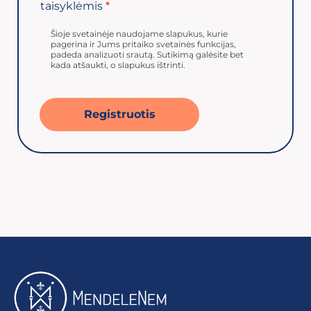
taisyklėmis
*
Šioje svetainėje naudojame slapukus, kurie
pagerina ir Jums pritaiko svetainės funkcijas,
padeda analizuoti srautą. Sutikimą galėsite bet
kada atšaukti, o slapukus ištrinti.
Registruotis