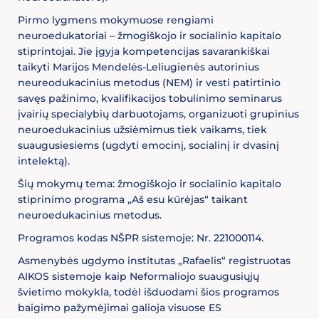
Pirmo lygmens mokymuose rengiami
neuroedukatoriai – žmogiškojo ir socialinio kapitalo
stiprintojai. Jie įgyja kompetencijas savarankiškai
taikyti Marijos Mendelės-Leliugienės autorinius
neureodukacinius metodus (NEM) ir vesti patirtinio
savęs pažinimo, kvalifikacijos tobulinimo seminarus
įvairių specialybių darbuotojams, organizuoti grupinius
neuroedukacinius užsiėmimus tiek vaikams, tiek
suaugusiesiems (ugdyti emocinį, socialinį ir dvasinį
intelektą).
Šių mokymų tema: žmogiškojo ir socialinio kapitalo
stiprinimo programa „Aš esu kūrėjas“ taikant
neuroedukacinius metodus.
Programos kodas NŠPR sistemoje: Nr. 221000114.
Asmenybės ugdymo institutas „Rafaelis“ registruotas
AIKOS sistemoje kaip Neformaliojo suaugusiųjų
švietimo mokykla, todėl išduodami šios programos
baigimo pažymėjimai galioja visuose ES