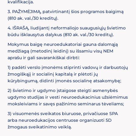
kvalifikacija.
3. PAŽYMĖJIMĄ, patvirtinantį šios programos baigimą
(810 ak. val./30 kreditų).
4. IŠRAŠĄ, liudijantį neformaliojo suaugusiųjų švietimo
būdu išklausytus dalykus (810 ak. val./30 kreditų).
Mokymus baigę neuroedukatoriai gauna dalomąją
medžiagą (metodinį leidinį) su išsamiu visų NEM
aprašu ir gali savarankiškai dirbti:
1) padėti verslo įmonėms stiprinti vadovų ir darbuotojų
žmogiškąjį ir socialinį kapitalą ir plėtoti jų
kūrybingumą, didinti įmonės socialinę atsakomybę;
2) švietimo ir ugdymo įstaigose steigti asmenybės
ugdymo studijas ir vesti neuroedukacinius užsiėmimus
moksleiviams ir savęs pažinimo seminarus tėveliams;
3) visuomenės sveikatos biuruose, privačiuose SPA
arba neuroedukacijos centruose organizuoti 5D
žmogaus sveikatinimo veiklą.