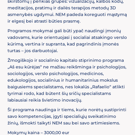
skirstomų į penkias grupes: vizualizacijų, kalbos kodų,
meditacijos, pratimų ir dailės terapijos metodų 3D
asmenybės ugdymui. NEM padeda koreguoti mąstymą
ir elgesį bei atrasti būties prasmę.
Programos mokymai gali būti ypač naudingi įmonių
vadovams, kurie orientuojasi į socialiai atsakingo verslo
kūrimą, vertina ir supranta, kad pagrindinis įmonės
turtas – jos darbuotojai.
Žmogiškojo ir socialinio kapitalo stiprinimo programa
„Aš esu kūrėjas“ ne mažiau reikšminga ir psichologijos,
sociologijos, verslo psichologijos, medicinos,
edukologijos, socialinius ir humanitarinius mokslus
baigusiems specialistams, nes lokalūs „Rafaelio“ atlikti
tyrimai rodo, kad būtent šių sričių specialistams
labiausiai reikia švietimo inovacijų.
Ši programa naudinga ir tiems, kurie norėtų sustiprinti
savo kompetencijas, įgyti specialiųjų sveikatinimo
žinių, išmokti taikyti NEM sau bei savo artimiesiems.
Mokymų kaina – 3000,00 eur