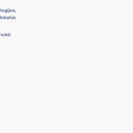
logijos,
lokalūs
mokti