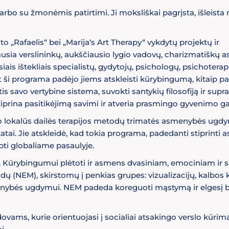
rbo su žmonėmis patirtimi. Ji moksliškai pagrįsta, išleista
„Rafaelis“ bei „Marija‘s Art Therapy“ vykdytų projektų ir
usia verslininkų, aukščiausio lygio vadovų, charizmatiškų 
ais ištekliais specialistų, gydytojų, psichologų, psichotera
 ši programa padėjo jiems atskleisti kūrybingumą, kitaip paž
s savo vertybine sistema, suvokti santykių filosofiją ir supra
tiprina pasitikėjimą savimi ir atveria prasmingo gyvenimo g
o lokalūs dailės terapijos metodų trimatės asmenybės ugd
atai. Jie atskleidė, kad tokia programa, padedanti stiprinti
pti globaliame pasaulyje.
 Kūrybingumui plėtoti ir asmens dvasiniam, emociniam ir s
dų (NEM), skirstomų į penkias grupes: vizualizacijų, kalbos 
enybės ugdymui. NEM padeda koreguoti mąstymą ir elgesį be
ms, kurie orientuojasi į socialiai atsakingo verslo kūrimą,