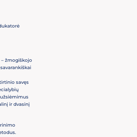
dukatorė
 – žmogiškojo
s savarankiškai
irtinio savęs
ecialybių
s užsiėmimus
inį ir dvasinį
prinimo
etodus.