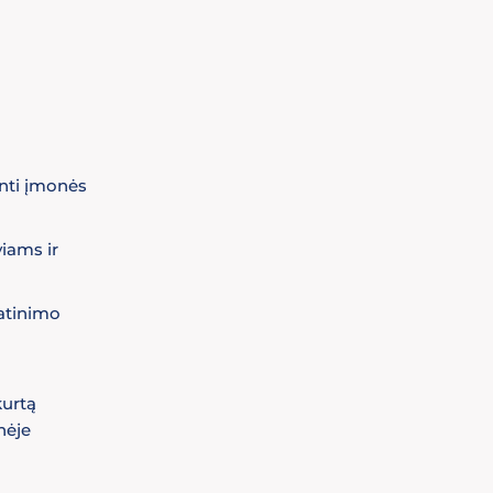
inti įmonės
iams ir
atinimo
kurtą
nėje