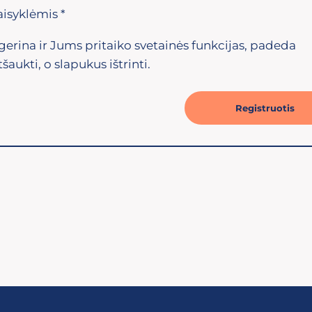
taisyklėmis
*
erina ir Jums pritaiko svetainės funkcijas, padeda
šaukti, o slapukus ištrinti.
Registruotis