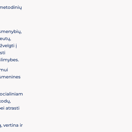
 metodinių
asmenybių,
peutų,
velgti į
sti
alimybes.
ymui
 asmenines
ocialiniam
kodų,
i atrasti
 vertina ir