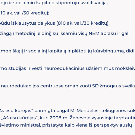
ir socialinio kapitalo stiprintojo kvalifikacija;
 ak. val./30 kreditų);
ūdu išklausytus dalykus (810 ak. val./30 kreditų).
ą (metodinį leidinį) su išsamiu visų NEM aprašu ir gali
mogiškąjį ir socialinį kapitalą ir plėtoti jų kūrybingumą, did
mo studijas ir vesti neuroedukacinius užsiėmimus moksleiv
ba neuroedukacijos centruose organizuoti 5D žmogaus sveik
„Aš esu kūrėjas“ parengta pagal M. Mendelės-Leliugienės su
š esu kūrėjas“, kuri 2008 m. Ženevoje vykusioje tarptauti
švietimo ministrai, pristatyta kaip viena iš perspektyviausių