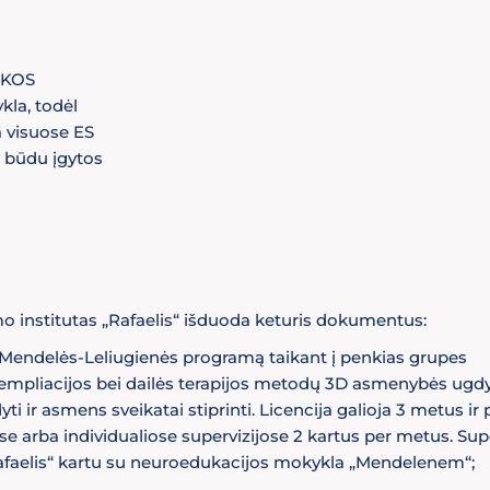
AIKOS
kla, todėl
 visuose ES
o būdu įgytos
nstitutas „Rafaelis“ išduoda keturis dokumentus:
s Mendelės-Leliugienės programą taikant į penkias grupes
ontempliacijos bei dailės terapijos metodų 3D asmenybės ugd
ir asmens sveikatai stiprinti. Licencija galioja 3 metus ir
e arba individualiose supervizijose 2 kartus per metus. Supe
afaelis“ kartu su neuroedukacijos mokykla „Mendelenem“;