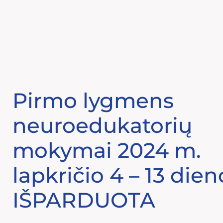
Eiti
prie
turinio
Pirmo lygmens
neuroedukatorių
mokymai 2024 m.
lapkričio 4 – 13 die
IŠPARDUOTA