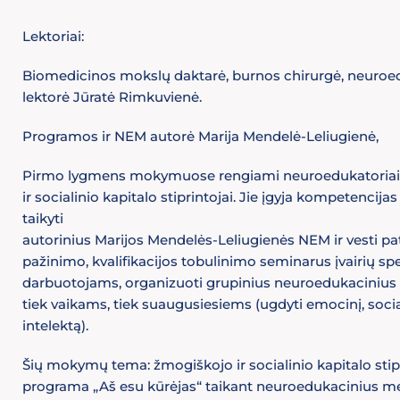
Lektoriai:
Biomedicinos mokslų daktarė, burnos chirurgė, neuroe
lektorė Jūratė Rimkuvienė.
Programos ir NEM autorė Marija Mendelė-Leliugienė,
Pirmo lygmens mokymuose rengiami neuroedukatoriai
ir socialinio kapitalo stiprintojai. Jie įgyja kompetencija
taikyti
autorinius Marijos Mendelės-Leliugienės NEM ir vesti pat
pažinimo, kvalifikacijos tobulinimo seminarus įvairių sp
darbuotojams, organizuoti grupinius neuroedukaciniu
tiek vaikams, tiek suaugusiesiems (ugdyti emocinį, social
intelektą).
Šių mokymų tema: žmogiškojo ir socialinio kapitalo sti
programa „Aš esu kūrėjas“ taikant neuroedukacinius m