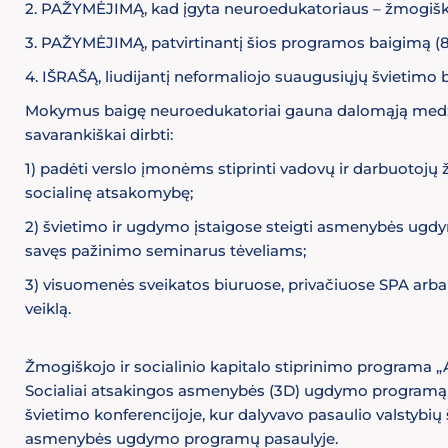
2. PAŽYMĖJIMĄ, kad įgyta neuroedukatoriaus – žmogiškojo 
3. PAŽYMĖJIMĄ, patvirtinantį šios programos baigimą (810
4. IŠRAŠĄ, liudijantį neformaliojo suaugusiųjų švietimo b
Mokymus baigę neuroedukatoriai gauna dalomąją medžiag
savarankiškai dirbti:
1) padėti verslo įmonėms stiprinti vadovų ir darbuotojų ž
socialinę atsakomybę;
2) švietimo ir ugdymo įstaigose steigti asmenybės ugdy
savęs pažinimo seminarus tėveliams;
3) visuomenės sveikatos biuruose, privačiuose SPA ar
veiklą.
Žmogiškojo ir socialinio kapitalo stiprinimo programa 
Socialiai atsakingos asmenybės (3D) ugdymo programą „A
švietimo konferencijoje, kur dalyvavo pasaulio valstybių 
asmenybės ugdymo programų pasaulyje.