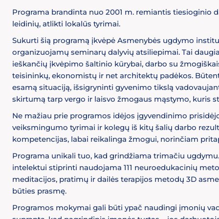
Programa brandinta nuo 2001 m. remiantis tiesioginio da
leidinių, atlikti lokalūs tyrimai.
Sukurti šią programą įkvėpė Asmenybės ugdymo instituto 
organizuojamų seminarų dalyvių atsiliepimai. Tai daugia
ieškančių įkvėpimo šaltinio kūrybai, darbo su žmogiškaisi
teisininkų, ekonomistų ir net architektų padėkos. Būtent
esamą situaciją, išsigryninti gyvenimo tikslą vadovaujanti
skirtumą tarp vergo ir laisvo žmogaus mąstymo, kuris s
Ne mažiau prie programos idėjos įgyvendinimo prisidėj
veiksmingumo tyrimai ir kolegų iš kitų šalių darbo rezult
kompetencijas, labai reikalinga žmogui, norinčiam prita
Programa unikali tuo, kad grindžiama trimačiu ugdymu.
intelektui stiprinti naudojama 111 neuroedukacinių meto
meditacijos, pratimų ir dailės terapijos metodų 3D asm
būties prasmę.
Programos mokymai gali būti ypač naudingi įmonių vadova