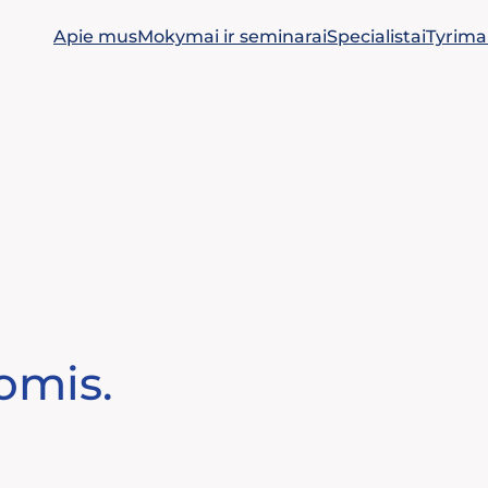
Apie mus
Mokymai ir seminarai
Specialistai
Tyrima
nomis.