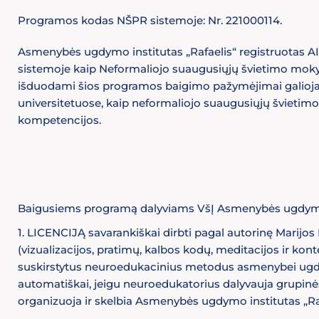
Programos kodas NŠPR sistemoje: Nr. 221000114.
Asmenybės ugdymo institutas „Rafaelis“ registruotas 
sistemoje kaip Neformaliojo suaugusiųjų švietimo moky
išduodami šios programos baigimo pažymėjimai galioja
universitetuose, kaip neformaliojo suaugusiųjų švietim
kompetencijos.
Baigusiems programą dalyviams VšĮ Asmenybės ugdymo i
1. LICENCIJĄ savarankiškai dirbti pagal autorinę Marijo
(vizualizacijos, pratimų, kalbos kodų, meditacijos ir k
suskirstytus neuroedukacinius metodus asmenybei ugdyti 
automatiškai, jeigu neuroedukatorius dalyvauja grupinės
organizuoja ir skelbia Asmenybės ugdymo institutas „R