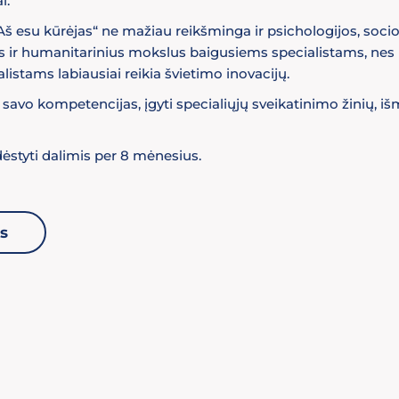
i.
š esu kūrėjas“ ne mažiau reikšminga ir psichologijos, socio
ius ir humanitarinius mokslus baigusiems specialistams, nes 
ialistams labiausiai reikia švietimo inovacijų.
i savo kompetencijas, įgyti specialiųjų sveikatinimo žinių, iš
styti dalimis per 8 mėnesius.
s