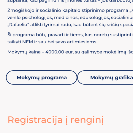
supranta, kad pagrindinis įmonės turtas – jos darbuotoja
Žmogiškojo ir socialinio kapitalo stiprinimo programa „A
verslo psichologijos, medicinos, edukologijos, socialin
„Rafaelio“ atlikti tyrimai rodo, kad būtent šių sričių spec
Ši programa būtų pravarti ir tiems, kas norėtų sustiprint
taikyti NEM ir sau bei savo artimiesiems.
Mokymų kaina – 4000,00 eur, su galimybe mokėjimą išdė
Mokymų programa
Mokymų grafika
Registracija į renginį