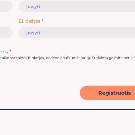
El. paštas
*
ėmis
*
taiko svetainės funkcijas, padeda analizuoti srautą. Sutikimą galėsite bet k
Registruotis