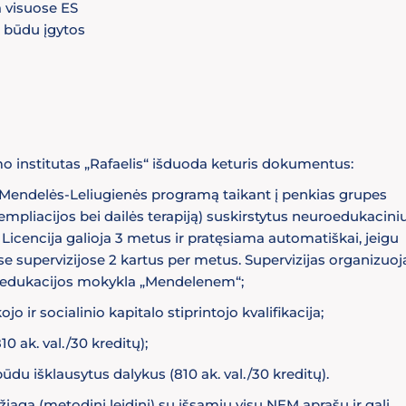
 visuose ES
o būdu įgytos
nstitutas „Rafaelis“ išduoda keturis dokumentus:
s Mendelės-Leliugienės programą taikant į penkias grupes
templiacijos bei dailės terapiją) suskirstytus neuroedukacini
Licencija galioja 3 metus ir pratęsiama automatiškai, jeigu
 supervizijose 2 kartus per metus. Supervizijas organizuoja
roedukacijos mokykla „Mendelenem“;
ir socialinio kapitalo stiprintojo kvalifikacija;
 ak. val./30 kreditų);
ūdu išklausytus dalykus (810 ak. val./30 kreditų).
ą (metodinį leidinį) su išsamiu visų NEM aprašu ir gali