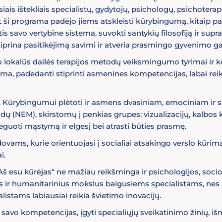
ais ištekliais specialistų, gydytojų, psichologų, psichotera
 ši programa padėjo jiems atskleisti kūrybingumą, kitaip paž
s savo vertybine sistema, suvokti santykių filosofiją ir supra
tiprina pasitikėjimą savimi ir atveria prasmingo gyvenimo g
 lokalūs dailės terapijos metodų veiksmingumo tyrimai ir k
grama, padedanti stiprinti asmenines kompetencijas, labai rei
 Kūrybingumui plėtoti ir asmens dvasiniam, emociniam ir s
dų (NEM), skirstomų į penkias grupes: vizualizacijų, kalbos 
eguoti mąstymą ir elgesį bei atrasti būties prasmę.
ms, kurie orientuojasi į socialiai atsakingo verslo kūrimą,
i.
š esu kūrėjas“ ne mažiau reikšminga ir psichologijos, socio
ius ir humanitarinius mokslus baigusiems specialistams, nes 
ialistams labiausiai reikia švietimo inovacijų.
i savo kompetencijas, įgyti specialiųjų sveikatinimo žinių, iš