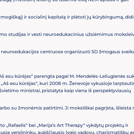
mogiškąjį ir socialinį kapitalą ir plėtoti jų kūrybingumą, did
mo studijas ir vesti neuroedukacinius užsiėmimus moksleiv
ba neuroedukacijos centruose organizuoti 5D žmogaus sveik
„Aš esu kūrėjas“ parengta pagal M. Mendelės-Leliugienės su
š esu kūrėjas“, kuri 2008 m. Ženevoje vykusioje tarptauti
švietimo ministrai, pristatyta kaip viena iš perspektyviausių
rbo su žmonėmis patirtimi. Ji moksliškai pagrįsta, išleista
„Rafaelis“ bei „Marija‘s Art Therapy“ vykdytų projektų ir
usia verslininkų, aukščiausio lygio vadovų, charizmatiškų 