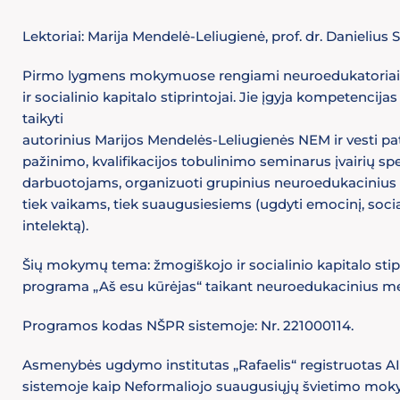
Lektoriai: Marija Mendelė-Leliugienė, prof. dr. Danielius 
Pirmo lygmens mokymuose rengiami neuroedukatoriai
ir socialinio kapitalo stiprintojai. Jie įgyja kompetencija
taikyti
autorinius Marijos Mendelės-Leliugienės NEM ir vesti pat
pažinimo, kvalifikacijos tobulinimo seminarus įvairių sp
darbuotojams, organizuoti grupinius neuroedukaciniu
tiek vaikams, tiek suaugusiesiems (ugdyti emocinį, social
intelektą).
Šių mokymų tema: žmogiškojo ir socialinio kapitalo sti
programa „Aš esu kūrėjas“ taikant neuroedukacinius m
Programos kodas NŠPR sistemoje: Nr. 221000114.
Asmenybės ugdymo institutas „Rafaelis“ registruotas 
sistemoje kaip Neformaliojo suaugusiųjų švietimo moky