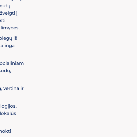
peutų,
velgti į
sti
alimybes.
olegų iš
kalinga
ocialiniam
kodų,
 vertina ir
logijos,
lokalūs
mokti