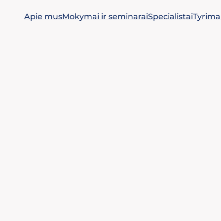
Apie mus
Mokymai ir seminarai
Specialistai
Tyrima