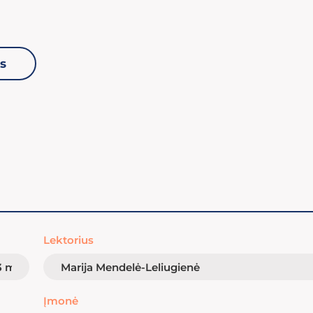
s
Lektorius
Įmonė