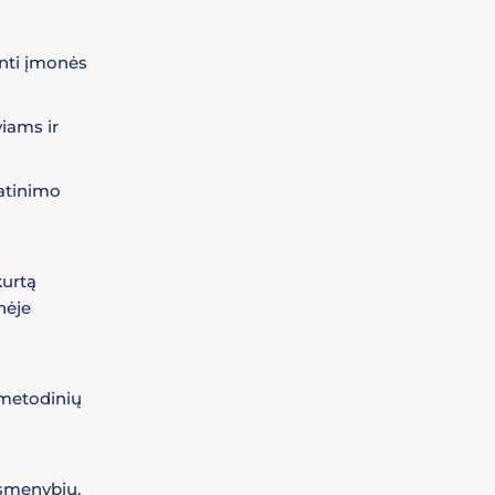
inti įmonės
iams ir
atinimo
kurtą
nėje
 metodinių
asmenybių,