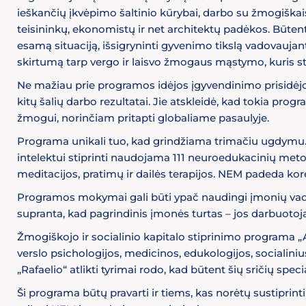
ieškančių įkvėpimo šaltinio kūrybai, darbo su žmogiškaisi
teisininkų, ekonomistų ir net architektų padėkos. Būtent
esamą situaciją, išsigryninti gyvenimo tikslą vadovaujanti
skirtumą tarp vergo ir laisvo žmogaus mąstymo, kuris s
Ne mažiau prie programos idėjos įgyvendinimo prisidėjo
kitų šalių darbo rezultatai. Jie atskleidė, kad tokia pro
žmogui, norinčiam pritapti globaliame pasaulyje.
Programa unikali tuo, kad grindžiama trimačiu ugdymu.
intelektui stiprinti naudojama 111 neuroedukacinių meto
meditacijos, pratimų ir dailės terapijos. NEM padeda kor
Programos mokymai gali būti ypač naudingi įmonių vadova
supranta, kad pagrindinis įmonės turtas – jos darbuotoja
Žmogiškojo ir socialinio kapitalo stiprinimo programa „A
verslo psichologijos, medicinos, edukologijos, socialin
„Rafaelio“ atlikti tyrimai rodo, kad būtent šių sričių spec
Ši programa būtų pravarti ir tiems, kas norėtų sustiprint