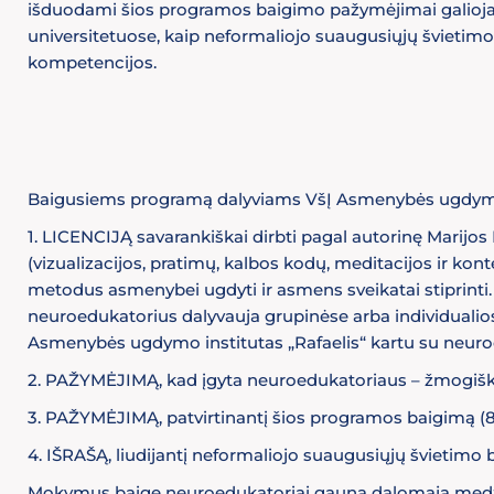
išduodami šios programos baigimo pažymėjimai galioja
universitetuose, kaip neformaliojo suaugusiųjų švietim
kompetencijos.
Baigusiems programą dalyviams VšĮ Asmenybės ugdymo i
1. LICENCIJĄ savarankiškai dirbti pagal autorinę Marijo
(vizualizacijos, pratimų, kalbos kodų, meditacijos ir kon
metodus asmenybei ugdyti ir asmens sveikatai stiprinti. 
neuroedukatorius dalyvauja grupinėse arba individualiose
Asmenybės ugdymo institutas „Rafaelis“ kartu su neu
2. PAŽYMĖJIMĄ, kad įgyta neuroedukatoriaus – žmogiškojo 
3. PAŽYMĖJIMĄ, patvirtinantį šios programos baigimą (810
4. IŠRAŠĄ, liudijantį neformaliojo suaugusiųjų švietimo b
Mokymus baigę neuroedukatoriai gauna dalomąją medžiag