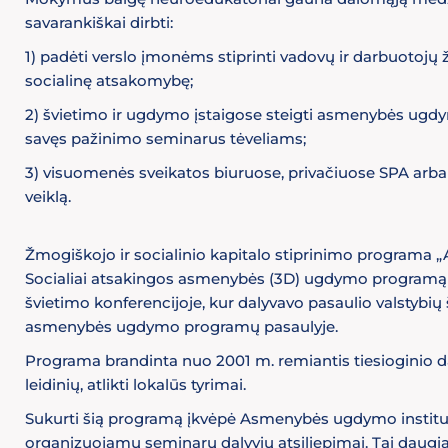
savarankiškai dirbti:
1) padėti verslo įmonėms stiprinti vadovų ir darbuotojų ž
socialinę atsakomybę;
2) švietimo ir ugdymo įstaigose steigti asmenybės ugdy
savęs pažinimo seminarus tėveliams;
3) visuomenės sveikatos biuruose, privačiuose SPA ar
veiklą.
Žmogiškojo ir socialinio kapitalo stiprinimo programa 
Socialiai atsakingos asmenybės (3D) ugdymo programą „A
švietimo konferencijoje, kur dalyvavo pasaulio valstybių 
asmenybės ugdymo programų pasaulyje.
Programa brandinta nuo 2001 m. remiantis tiesioginio da
leidinių, atlikti lokalūs tyrimai.
Sukurti šią programą įkvėpė Asmenybės ugdymo instituto 
organizuojamų seminarų dalyvių atsiliepimai. Tai daugia