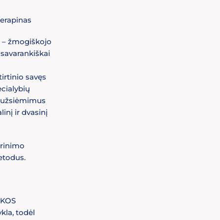
Serapinas
 – žmogiškojo
s savarankiškai
irtinio savęs
ecialybių
s užsiėmimus
inį ir dvasinį
prinimo
etodus.
AIKOS
kla, todėl