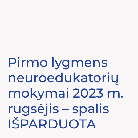
Eiti
prie
turinio
Pirmo lygmens
neuroedukatorių
mokymai 2023 m.
rugsėjis – spalis
IŠPARDUOTA