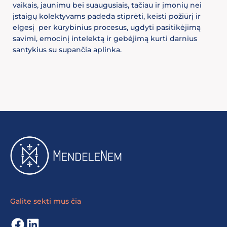
vaikais, jaunimu bei suaugusiais, tačiau ir įmonių nei
įstaigų kolektyvams padeda stiprėti, keisti požiūrį ir
elgesį per kūrybinius procesus, ugdyti pasitikėjimą
savimi, emocinį intelektą ir gebėjimą kurti darnius
santykius su supančia aplinka.
Galite sekti mus čia
Facebook
LinkedIn