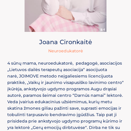
Joana Cironkaitė
Neuroedukatorė
4 sūnų mama, neuroedukatorė, pedagogė, asociacijos
„Lietuvos dailės terapeutų asociacija“ asocijuota
narė, JOIMOVE metodo neįgaliesiems licencijuota
praktikė, „Vaikų ir jaunimo visapusiško lavinimo centro“
įkūrėja, ankstyvojo ugdymo programos Augu drąsiai
autorė, paramos šeimai centro “Darnūs namai” lektorė.
Veda įvairius edukacinius užsiėmimus, kurių metu
skatina žmones giliau pažinti save, suprasti emocijas ir
tobulinti tarpusavio bendravimo įgūdžius. Taip pat ji
prisideda prie ankstyvojo ugdymo programų kūrimo ir
yra lektorė „Gerų emocijų dirbtuvėse“. Dirba ne tik su