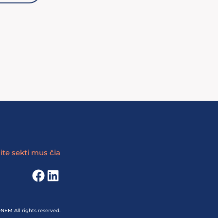
ite sekti mus čia
Facebook
LinkedIn
EM All rights reserved.