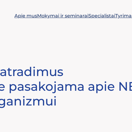
Apie mus
Mokymai ir seminarai
Specialistai
Tyrima
r atradimus
me pasakojama apie 
rganizmui