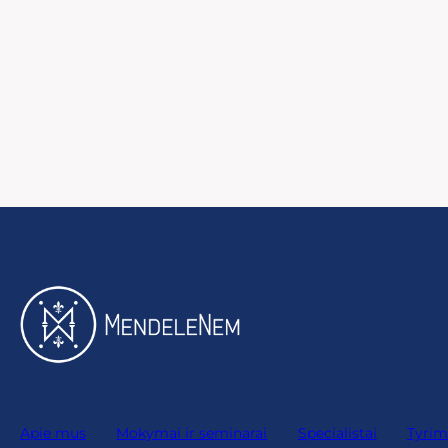
Apie mus
Mokymai ir seminarai
Specialistai
Tyrim