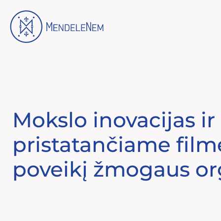
Eiti
prie
turinio
Mokslo inovacijas i
pristatančiame fil
poveikį žmogaus o