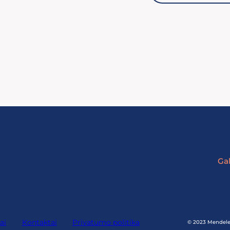
Gal
ai
Kontaktai
Privatumo politika
© 2023 MendeleN