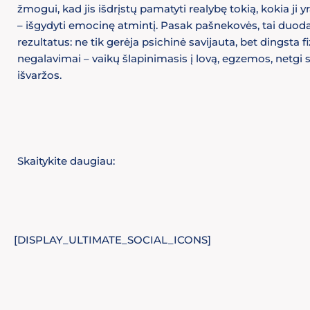
žmogui, kad jis išdrįstų pamatyti realybę tokią, kokia ji yra
– išgydyti emocinę atmintį. Pasak pašnekovės, tai duoda
rezultatus: ne tik gerėja psichinė savijauta, bet dingsta fi
negalavimai – vaikų šlapinimasis į lovą, egzemos, netgi
išvaržos.
Skaitykite daugiau:
[DISPLAY_ULTIMATE_SOCIAL_ICONS]