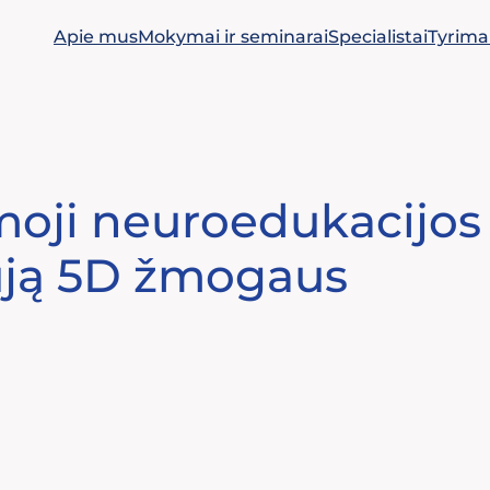
Apie mus
Mokymai ir seminarai
Specialistai
Tyrima
rmoji neuroedukacijos
ują 5D žmogaus