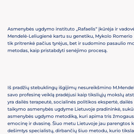
Asmenybės ugdymo instituto „Rafaelis“ įkūrėja ir vado
Mendelė-Leliugienė kartu su genetiku, Mykolo Romerio uni
tik pritrenkė pačius tyrėjus, bet ir sudomino pasaulio mok
metodas, kaip pristabdyti senėjimo procesą.
Iš pradžių stebuklingų išgijimų nesureikšmino M.Mendel
savo profesinę veiklą pradėjusi kaip tiksliųjų mokslų ats
yra dailės terapeutė, socialinės politikos ekspertė, dailės
taikymo asmenybės ugdyme Lietuvoje pradininkė, sukūr
asmenybės ugdymo metodiką, kuri apima tris žmogaus sri
emocinę ir dvasinę. Šiuo metu Lietuvoje jau parengtos k
dešimtys specialistų, dirbančių šiuo metodu, kurio tiksla