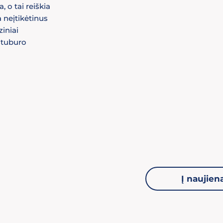
, o tai reiškia
 neįtikėtinus
ziniai
 stuburo
Į naujien