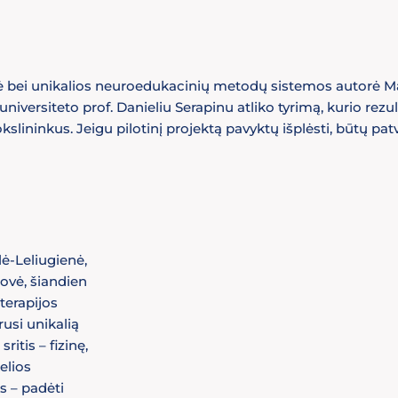
vė bei unikalios neuroedukacinių metodų sistemos autorė Ma
versiteto prof. Danieliu Serapinu atliko tyrimą, kurio rezu
slininkus. Jeigu pilotinį projektą pavyktų išplėsti, būtų patv
ė-Leliugienė,
tovė, šiandien
 terapijos
usi unikalią
tis – fizinę,
elios
s – padėti