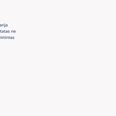
rija
ltatas ne
irtintas