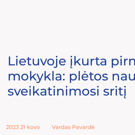
Eiti
prie
turinio
Lietuvoje įkurta pi
mokykla: plėtos na
sveikatinimosi sritį
2023 21 kovo
Vardas Pavardė