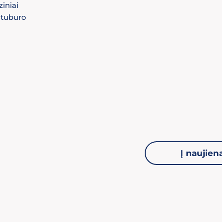
ziniai
 stuburo
Į naujien