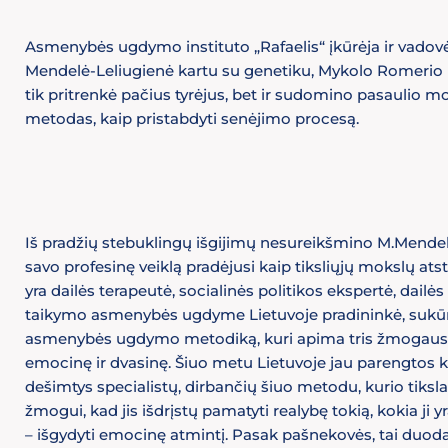
Asmenybės ugdymo instituto „Rafaelis“ įkūrėja ir vado
Mendelė-Leliugienė kartu su genetiku, Mykolo Romerio uni
tik pritrenkė pačius tyrėjus, bet ir sudomino pasaulio mok
metodas, kaip pristabdyti senėjimo procesą.
Iš pradžių stebuklingų išgijimų nesureikšmino M.Mendel
savo profesinę veiklą pradėjusi kaip tiksliųjų mokslų ats
yra dailės terapeutė, socialinės politikos ekspertė, dailės
taikymo asmenybės ugdyme Lietuvoje pradininkė, sukūr
asmenybės ugdymo metodiką, kuri apima tris žmogaus sri
emocinę ir dvasinę. Šiuo metu Lietuvoje jau parengtos k
dešimtys specialistų, dirbančių šiuo metodu, kurio tiksla
žmogui, kad jis išdrįstų pamatyti realybę tokią, kokia ji yra
– išgydyti emocinę atmintį. Pasak pašnekovės, tai duoda