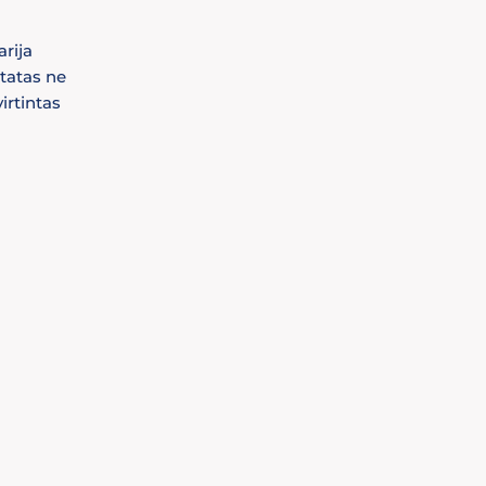
rija
ltatas ne
irtintas