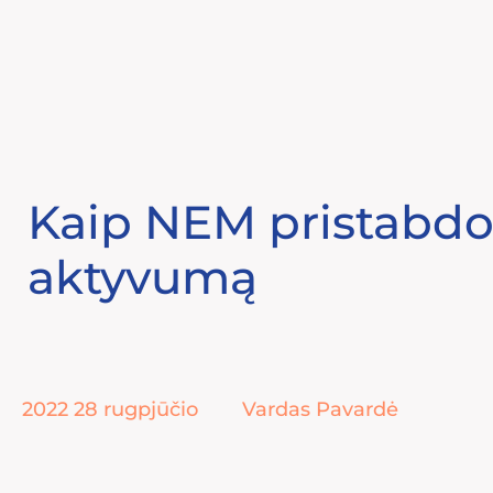
Eiti
prie
turinio
Kaip NEM pristabdo 
aktyvumą
2022 28 rugpjūčio
Vardas Pavardė