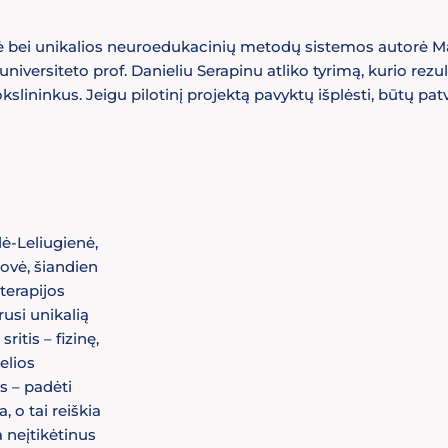
vė bei unikalios neuroedukacinių metodų sistemos autorė Ma
versiteto prof. Danieliu Serapinu atliko tyrimą, kurio rezu
slininkus. Jeigu pilotinį projektą pavyktų išplėsti, būtų patv
ė-Leliugienė,
tovė, šiandien
 terapijos
usi unikalią
tis – fizinę,
elios
s – padėti
, o tai reiškia
 neįtikėtinus