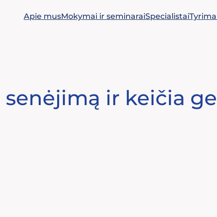
Apie mus
Mokymai ir seminarai
Specialistai
Tyrima
senėjimą ir keičia g