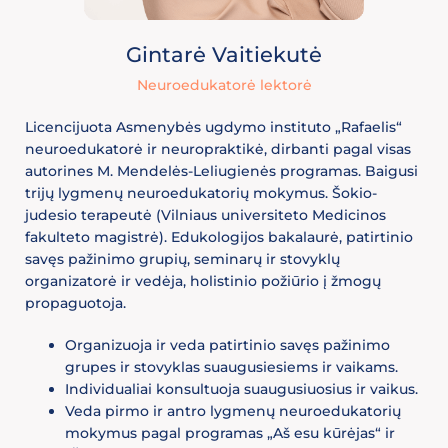
Gintarė Vaitiekutė
Neuroedukatorė lektorė
Licencijuota Asmenybės ugdymo instituto „Rafaelis“
neuroedukatorė ir neuropraktikė, dirbanti pagal visas
autorines M. Mendelės-Leliugienės programas. Baigusi
trijų lygmenų neuroedukatorių mokymus. Šokio-
judesio terapeutė (Vilniaus universiteto Medicinos
fakulteto magistrė). Edukologijos bakalaurė, patirtinio
savęs pažinimo grupių, seminarų ir stovyklų
organizatorė ir vedėja, holistinio požiūrio į žmogų
propaguotoja.
Organizuoja ir veda patirtinio savęs pažinimo
grupes ir stovyklas suaugusiesiems ir vaikams.
Individualiai konsultuoja suaugusiuosius ir vaikus.
Veda pirmo ir antro lygmenų neuroedukatorių
mokymus pagal programas „Aš esu kūrėjas“ ir