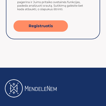
pagerina ir Jums pritaiko svetainės funkcijas,
padeda analizuoti srautą. Sutikimą galėsite bet
kada atšaukti, o slapukus ištrinti.
Registruotis