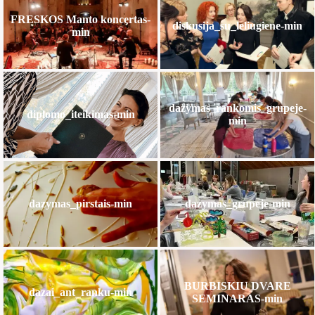
FRESKOS Manto koncertas-
diskusija_su_leliugiene-min
min
dazymas_rankomis_grupeje-
diplomo_iteikimas-min
min
dazymas_pirstais-min
dazymas_grupeje-min
BURBISKIU DVARE
dazai_ant_ranku-min
SEMINARAS-min