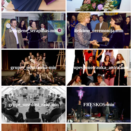
leliugiene_serapinas-min
iteikimo_ceremonija-min
grupes_nuotrauka-min
grupes_nuotrauka_antra-min
grupe_susedusi_ratu-min
FRESKOS-min